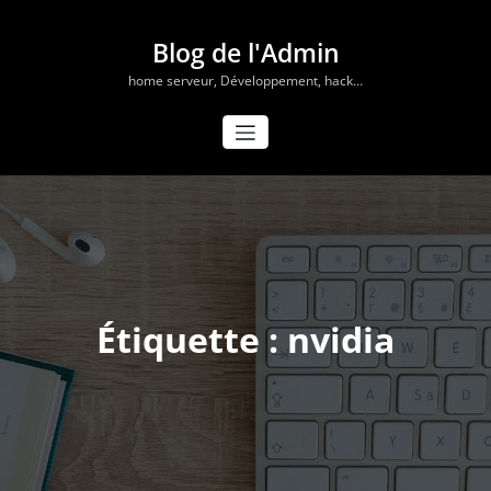
Aller
au
Blog de l'Admin
contenu
home serveur, Développement, hack…
Étiquette : nvidia