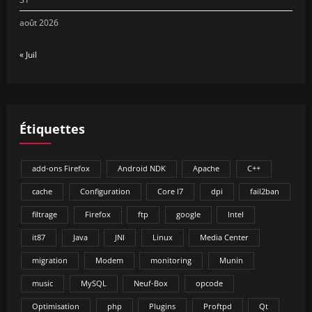
août 2026
« Juil
Étiquettes
add-ons Firefox
Android NDK
Apache
C++
cache
Configuration
Core I7
dpi
fail2ban
filtrage
Firefox
ftp
google
Intel
it87
Java
JNI
Linux
Media Center
migration
Modem
monitoring
Munin
music
MySQL
Neuf-Box
opcode
Optimisation
php
Plugins
Proftpd
Qt