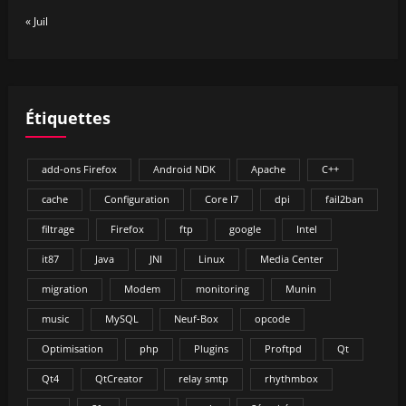
« Juil
Étiquettes
add-ons Firefox
Android NDK
Apache
C++
cache
Configuration
Core I7
dpi
fail2ban
filtrage
Firefox
ftp
google
Intel
it87
Java
JNI
Linux
Media Center
migration
Modem
monitoring
Munin
music
MySQL
Neuf-Box
opcode
Optimisation
php
Plugins
Proftpd
Qt
Qt4
QtCreator
relay smtp
rhythmbox