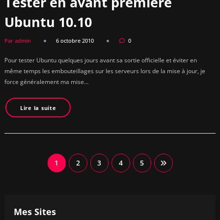
Tester en avant première
Ubuntu 10.10
Par admin
6 octobre 2010
0
Pour tester Ubuntu quelques jours avant sa sortie officielle et éviter en
même temps les embouteillages sur les serveurs lors de la mise à jour, je
force généralement ma mise…
Lire la suite
Pagination
1
2
3
4
5
des
publications
Mes Sites