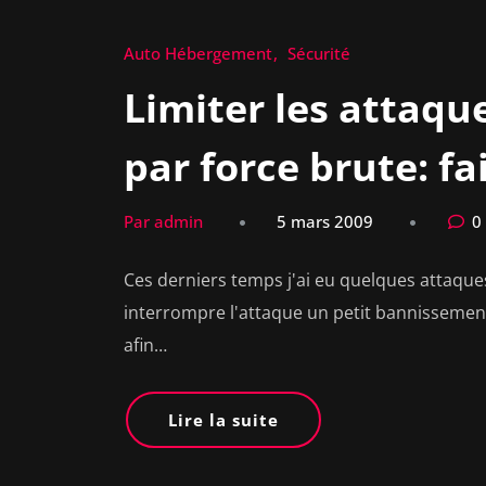
Auto Hébergement
Sécurité
Limiter les attaqu
par force brute: fa
Par admin
5 mars 2009
0
Ces derniers temps j'ai eu quelques attaques
interrompre l'attaque un petit bannissement
afin…
Lire la suite