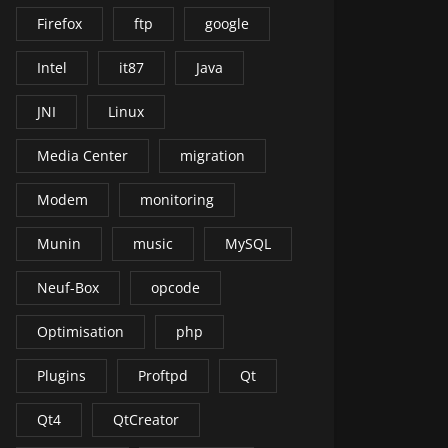
Firefox
ftp
google
Intel
it87
Java
JNI
Linux
Media Center
migration
Modem
monitoring
Munin
music
MySQL
Neuf-Box
opcode
Optimisation
php
Plugins
Proftpd
Qt
Qt4
QtCreator