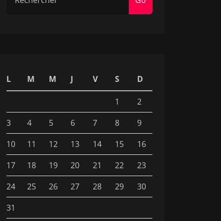
Go
L
M
M
J
V
S
D
1
2
3
4
5
6
7
8
9
10
11
12
13
14
15
16
17
18
19
20
21
22
23
24
25
26
27
28
29
30
31