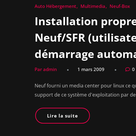
Auto Hébergement
Multimedia
Neuf-Box
Installation propr
Neuf/SFR (utilisat
démarrage automa
Par admin
1 mars 2009
0
Neuf fourni un media center pour linux ce qu
support de ce système d'exploitation par de
Lire la suite