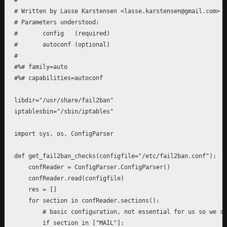
# Written by Lasse Karstensen <lasse.karstensen@gmail.com> S
# Parameters understood:

# 	config   (required)

# 	autoconf (optional)

#

#%# family=auto

#%# capabilities=autoconf

libdir="/usr/share/fail2ban"

iptablesbin="/sbin/iptables"

import sys, os, ConfigParser

def get_fail2ban_checks(configfile="/etc/fail2ban.conf"):

    confReader = ConfigParser.ConfigParser()

    confReader.read(configfile)

    res = []

    for section in confReader.sections():

        # basic configuration, not essential for us so we sk
        if section in ["MAIL"]:
