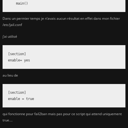
    main()
Dans un permier temps je n’avais aucun résultat en effet dans mon fichier
/etc/jail.conf
j’ai utilisé
[section]

enable= yes
au lieu de
[section]

enable = true
qui fonctionne pour fail2ban mais pas pour ce script qui attend uniquement
true….