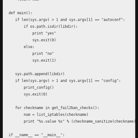
def main():

   if len(sys.argv) > 1 and sys.argv[1] == "autoconf":

       if os.path.isdir(libdir):

           print "yes"

	   sys.exit(0)

       else:

           print "no"

           sys.exit(1)

   sys.path.append(libdir)

   if len(sys.argv) > 1 and sys.argv[1] == "config":

       print_config()

       sys.exit(0)

   for checkname in get_fail2ban_checks():

       num = list_iptables(checkname)

       print "%s.value %s" % (checkname_sanitize(checkname),
if __name__ == "__main__":
