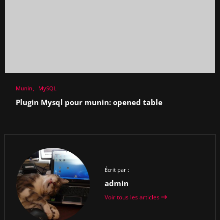
Munin
MySQL
Plugin Mysql pour munin: opened table
Écrit par :
admin
Voir tous les articles