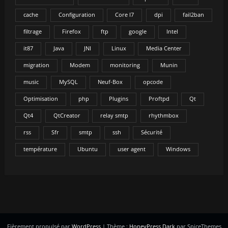
cache
Configuration
Core I7
dpi
fail2ban
filtrage
Firefox
ftp
google
Intel
it87
Java
JNI
Linux
Media Center
migration
Modem
monitoring
Munin
music
MySQL
Neuf-Box
opcode
Optimisation
php
Plugins
Proftpd
Qt
Qt4
QtCreator
relay smtp
rhythmbox
rss
Sfr
smtp
ssh
Sécurité
température
Ubuntu
user agent
Windows
Fièrement propulsé par
WordPress
| Thème :
HoneyPress Dark
par SpiceThemes