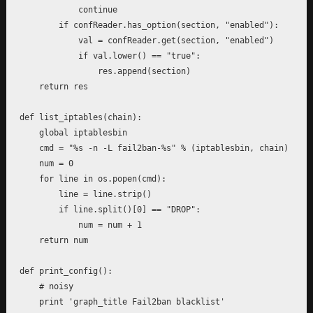
            continue

        if confReader.has_option(section, "enabled"):

	    val = confReader.get(section, "enabled")

	    if val.lower() == "true":

	        res.append(section)

    return res

def list_iptables(chain):

    global iptablesbin

    cmd = "%s -n -L fail2ban-%s" % (iptablesbin, chain)

    num = 0

    for line in os.popen(cmd):

        line = line.strip()

	if line.split()[0] == "DROP":

	    num = num + 1

    return num

def print_config():

    # noisy

    print 'graph_title Fail2ban blacklist'
