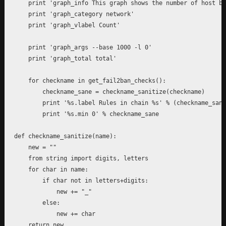
    print 'graph_info This graph shows the number of host bl
    print 'graph_category network'

    print 'graph_vlabel Count'

    print 'graph_args --base 1000 -l 0'

    print 'graph_total total'

    for checkname in get_fail2ban_checks():

        checkname_sane = checkname_sanitize(checkname)

        print '%s.label Rules in chain %s' % (checkname_sane
        print '%s.min 0' % checkname_sane

def checkname_sanitize(name):

    new = ""

    from string import digits, letters

    for char in name:

        if char not in letters+digits:

	    new += "_"

        else:

	    new += char

    return new
