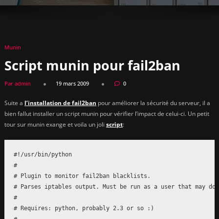
Munin
Script munin pour fail2ban
Par admin
19 mars 2009
0
Suite a
l’installation de fail2ban
pour améliorer la sécurité du serveur, il a
bien fallut installer un script munin pour vérifier l’impact de celui-ci. Un petit
tour sur munin exange et voila un joli
script
:
#!/usr/bin/python

#

# Plugin to monitor fail2ban blacklists.

# Parses iptables output. Must be run as a user that may do 
#

# Requires: python, probably 2.3 or so :)

#
