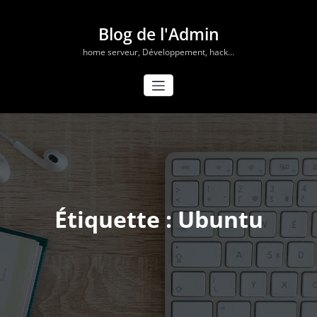
Aller
au
Blog de l'Admin
contenu
home serveur, Développement, hack…
Étiquette : Ubuntu