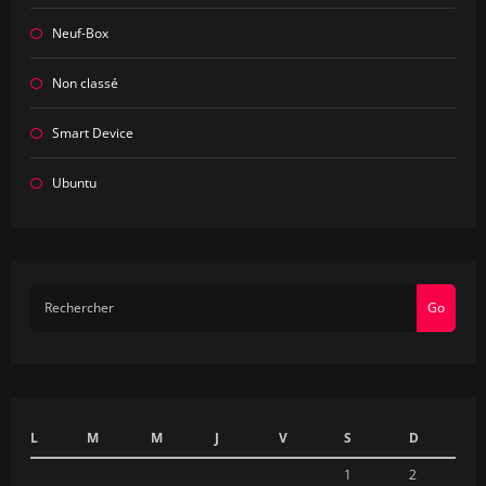
Neuf-Box
Non classé
Smart Device
Ubuntu
Go
L
M
M
J
V
S
D
1
2