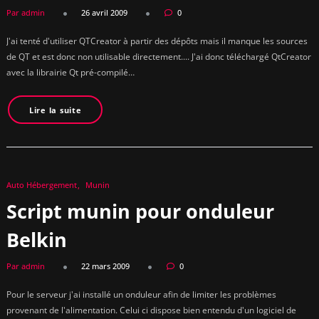
Par admin
26 avril 2009
0
J'ai tenté d'utiliser QTCreator à partir des dépôts mais il manque les sources
de QT et est donc non utilisable directement.... J'ai donc téléchargé QtCreator
avec la librairie Qt pré-compilé…
Lire la suite
Auto Hébergement
Munin
Script munin pour onduleur
Belkin
Par admin
22 mars 2009
0
Pour le serveur j'ai installé un onduleur afin de limiter les problèmes
provenant de l'alimentation. Celui ci dispose bien entendu d'un logiciel de