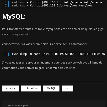
1
sudo
scp
-rCp root@192.168.1.1:
/etc/apache
/etc/apache
2
sudo
scp
-rCp root@192.168.1.1:
/var/www
/var/www
MySQL:
Pour transferrer toutes les table mysql sans créé de fichier de quelques giga
via ssh uniquement:
connectez vous à votre vieux serveur et exécuter la commande:
1
mysqldump -u root -p<MOTS DE PASSE ROOT POUR LE VIEUX MYS
Si vous utiliser un serveur uniquement pour des service web avec 3 ligne de
commande vous pouvez migrer l’ensemble de vos sites
Apache
migration
MySQL
ssh
Previous post