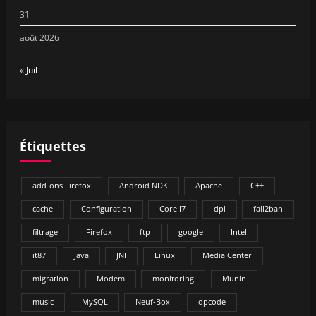
31
août 2026
« Juil
Étiquettes
add-ons Firefox
Android NDK
Apache
C++
cache
Configuration
Core I7
dpi
fail2ban
filtrage
Firefox
ftp
google
Intel
it87
Java
JNI
Linux
Media Center
migration
Modem
monitoring
Munin
music
MySQL
Neuf-Box
opcode