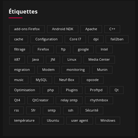
Étiquettes
add-ons Firefox
Android NDK
Apache
C++
cache
Configuration
Core I7
dpi
fail2ban
filtrage
Firefox
ftp
google
Intel
it87
Java
JNI
Linux
Media Center
migration
Modem
monitoring
Munin
music
MySQL
Neuf-Box
opcode
Optimisation
php
Plugins
Proftpd
Qt
Qt4
QtCreator
relay smtp
rhythmbox
rss
Sfr
smtp
ssh
Sécurité
température
Ubuntu
user agent
Windows