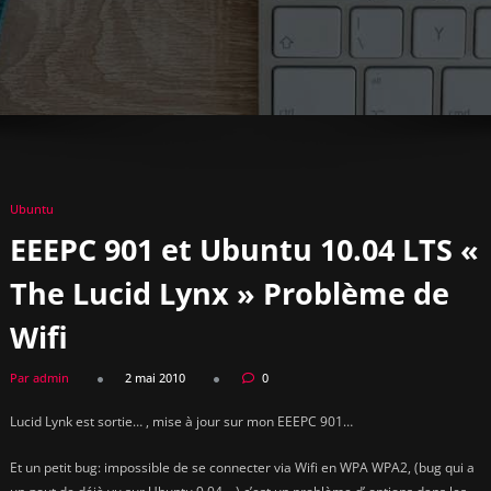
Ubuntu
EEEPC 901 et Ubuntu 10.04 LTS «
The Lucid Lynx » Problème de
Wifi
Par admin
2 mai 2010
0
Lucid Lynk est sortie… , mise à jour sur mon EEEPC 901…
Et un petit bug: impossible de se connecter via Wifi en WPA WPA2, (bug qui a