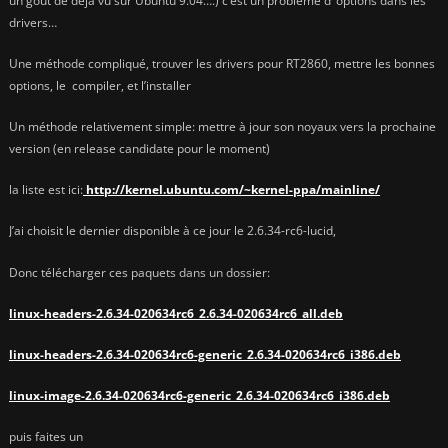
un gout de déjà vu sur Ubuntu 9.04….) c’est un problème d’ options dans les
drivers…
Une méthode compliqué, trouver les drivers pour RT2860, mettre les bonnes
options, le compiler, et l’installer
Un méthode relativement simple: mettre à jour son noyaux vers la prochaine
version (en release candidate pour le moment)
la liste est ici:
http://kernel.ubuntu.com/~kernel-ppa/mainline/
J’ai choisit le dernier disponible à ce jour le 2.6.34-rc6-lucid,
Donc télécharger ces paquets dans un dossier:
linux-headers-2.6.34-020634rc6_2.6.34-020634rc6_all.deb
linux-headers-2.6.34-020634rc6-generic_2.6.34-020634rc6_i386.deb
linux-image-2.6.34-020634rc6-generic_2.6.34-020634rc6_i386.deb
puis faites un