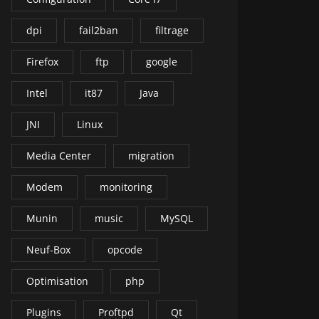
dpi
fail2ban
filtrage
Firefox
ftp
google
Intel
it87
Java
JNI
Linux
Media Center
migration
Modem
monitoring
Munin
music
MySQL
Neuf-Box
opcode
Optimisation
php
Plugins
Proftpd
Qt