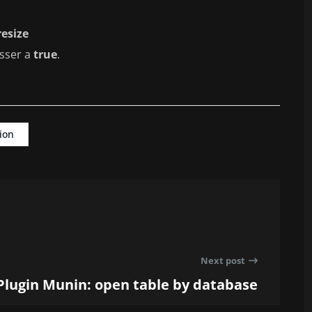
esize
asser a
true
.
ion
Next post
Plugin Munin: open table by database