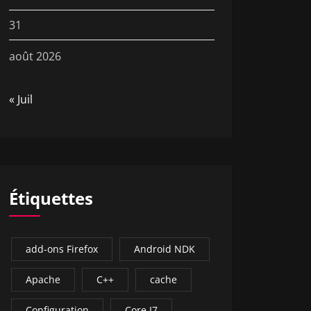
31
août 2026
« Juil
Étiquettes
add-ons Firefox
Android NDK
Apache
C++
cache
Configuration
Core I7