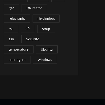
Qt4
QtCreator
relay smtp
rhythmbox
rss
Sfr
smtp
ssh
Sécurité
température
Ubuntu
user agent
Windows