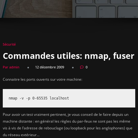
Sécurité
Commandes utiles: nmap, fuser
Par admin
12 décembre 2009
0
Connaitre les ports ouverts sur votre machine:
nmap -v -p 0-65535 localhost
Pour avoir un test vraiment pertinent, je vous conseil de le faire depuis un
machine distante : en général les règles du par-feux ne sont pas les même
vis à vis de l’adresse de rebouclage (ou loopback pour les anglophones) que
du réseau extérieur…