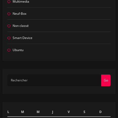
Multimedia
Neuf-Box
Non classé
Smart Device
Ubuntu
Go
L
M
M
J
V
S
D