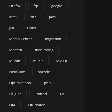
Firefox
ftp
google
Intel
it87
Java
JNI
Linux
Media Center
migration
Modem
monitoring
Munin
music
MySQL
Neuf-Box
opcode
Optimisation
php
Plugins
Proftpd
Qt
Qt4
QtCreator