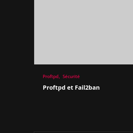
Proftpd
Sécurité
Proftpd et Fail2ban