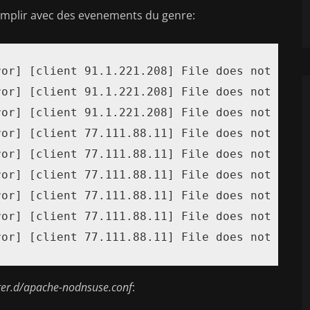
remplir avec des evenements du genre:
or] [client 91.1.221.208] File does not exist
or] [client 91.1.221.208] File does not exist
or] [client 91.1.221.208] File does not exist
or] [client 77.111.88.11] File does not exist
or] [client 77.111.88.11] File does not exist
or] [client 77.111.88.11] File does not exist
or] [client 77.111.88.11] File does not exist
or] [client 77.111.88.11] File does not exist
ror] [client 77.111.88.11] File does not exis
ilter.d/apache-nodnsuse.conf
: