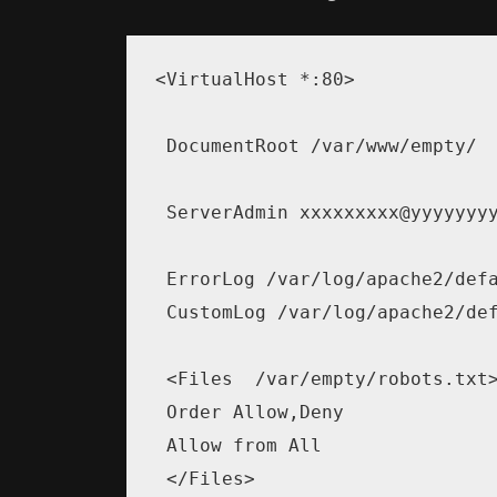
<VirtualHost *:80>

 DocumentRoot /var/www/empty/

 ServerAdmin xxxxxxxxx@yyyyyyyy
 ErrorLog /var/log/apache2/defa
 CustomLog /var/log/apache2/def
 <Files  /var/empty/robots.txt>
 Order Allow,Deny

 Allow from All

 </Files>
