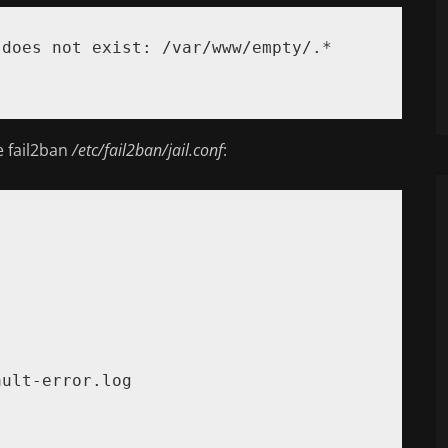
does not exist: /var/www/empty/.*

e fail2ban
/etc/fail2ban/jail.conf
:
ult-error.log
