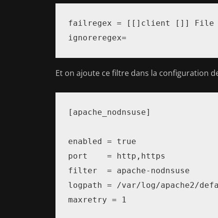
failregex = [[]client []] File 
ignoreregex=
Et on ajoute ce filtre dans la configuration d
[apache_nodnsuse]

enabled = true

port    = http,https

filter  = apache-nodnsuse

logpath = /var/log/apache2/defa
maxretry = 1