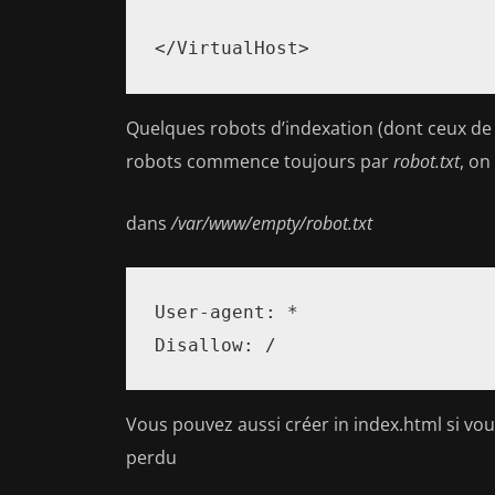
</VirtualHost>
Quelques robots d’indexation (dont ceux de g
robots commence toujours par
robot.txt
, on
dans
/var/www/empty/robot.txt
User-agent: *

Disallow: /
Vous pouvez aussi créer in index.html si vous
perdu