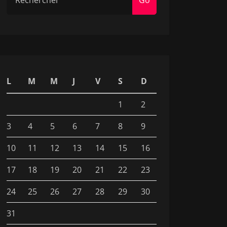
Go
: /var/empty/phpmyadmin

: /var/empty/phpMyAdmin

L
M
M
J
V
S
D
: /var/empty/php

: /var/empty/roundcubemail

1
2
: /var/empty/rc

3
4
5
6
7
8
9
: /var/empty/webmail

: /var/empty/roundcube

10
11
12
13
14
15
16
: /var/empty/mail

17
18
19
20
21
22
23
t: /var/empty/README
24
25
26
27
28
29
30
31